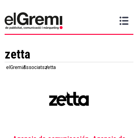
Quiero
Gremi
Servicios
Media
Más
Inicio
ser
Contacta
información
>
>
>
socio
zetta
elGremi
Associats
zetta