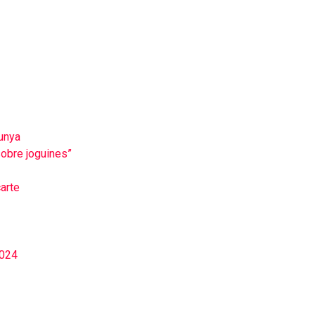
lunya
 sobre joguines”
arte
2024