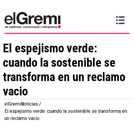
Quiero
Gremi
Servicios
Media
Más
Inicio
ser
Contacta
información
>
>
>
socio
El espejismo verde:
cuando la sostenible se
transforma en un reclamo
vacio
elGremi
Noticias
El espejismo verde: cuando la sostenible se transforma en
un reclamo vacio