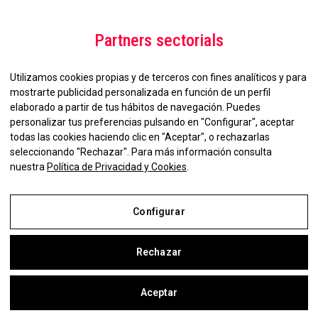
Partners sectorials
Utilizamos cookies propias y de terceros con fines analíticos y para
mostrarte publicidad personalizada en función de un perfil
elaborado a partir de tus hábitos de navegación. Puedes
personalizar tus preferencias pulsando en "Configurar", aceptar
todas las cookies haciendo clic en "Aceptar", o rechazarlas
seleccionando "Rechazar". Para más información consulta
No et perdis la nostra
nuestra
Política de Privacidad y Cookies
.
Newsletter!
Configurar
Rechazar
Aviso Legal
Política de Privacidad y Cookies
Aceptar
Configurar