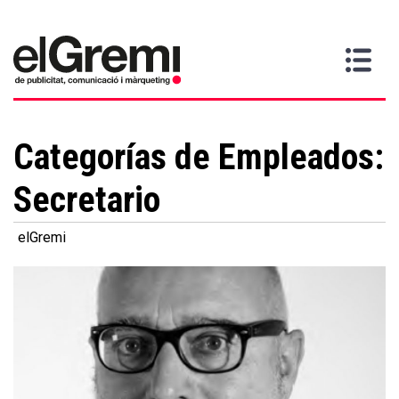
Quiero
Gremi
Servicios
Media
Más
Inicio
ser
Contacta
información
>
>
>
socio
Categorías de Empleados:
Secretario
elGremi