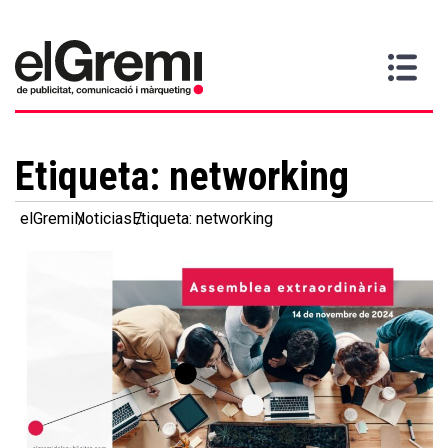
Quiero
Gremi
Servicios
Media
Más
Inicio
ser
Contacta
información
>
>
>
socio
Etiqueta:
networking
elGremi
Noticias
Etiqueta: networking